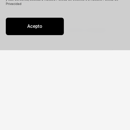
Privacidad
Descripción
(*)
Acepto
Detalle de su reclamo:
Tipo
Reclamo
Queja
Pedido